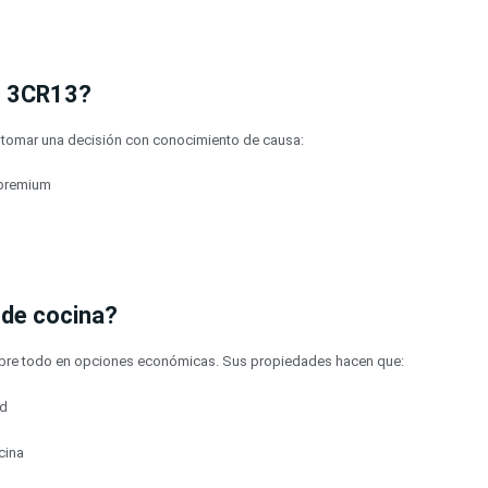
ro 3CR13?
a tomar una decisión con conocimiento de causa:
 premium
 de cocina?
sobre todo en opciones económicas. Sus propiedades hacen que:
ad
cina