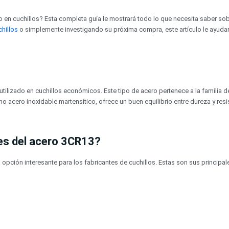
to en cuchillos? Esta completa guía le mostrará todo lo que necesita saber s
chillos
o simplemente investigando su próxima compra, este artículo le ayuda
tilizado en cuchillos económicos. Este tipo de acero pertenece a la familia 
 acero inoxidable martensítico, ofrece un buen equilibrio entre dureza y resi
des del acero 3CR13?
pción interesante para los fabricantes de cuchillos. Estas son sus principale