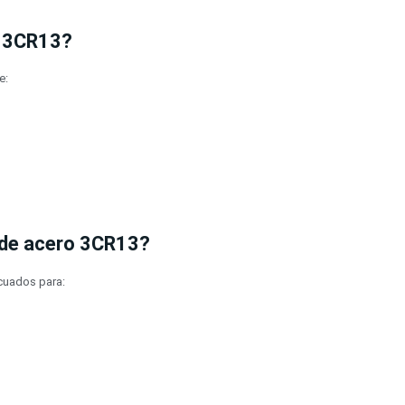
o 3CR13?
e:
o de acero 3CR13?
cuados para: