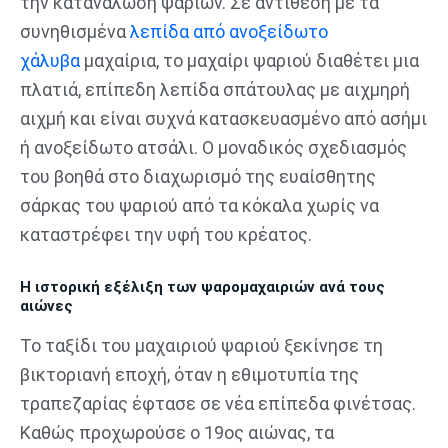
την κατανάλωση ψαριών. Σε αντίθεση με τα
συνηθισμένα
λεπίδα από ανοξείδωτο
χάλυβα
μαχαίρια, το μαχαίρι ψαριού διαθέτει μια
πλατιά, επίπεδη λεπίδα σπάτουλας με αιχμηρή
αιχμή και είναι συχνά κατασκευασμένο από ασήμι
ή ανοξείδωτο ατσάλι. Ο μοναδικός σχεδιασμός
του βοηθά στο διαχωρισμό της ευαίσθητης
σάρκας του ψαριού από τα κόκαλα χωρίς να
καταστρέφει την υφή του κρέατος.
Η ιστορική εξέλιξη των ψαρομαχαιριών ανά τους
αιώνες
Το ταξίδι του μαχαιριού ψαριού ξεκίνησε τη
βικτοριανή εποχή, όταν η εθιμοτυπία της
τραπεζαρίας έφτασε σε νέα επίπεδα φινέτσας.
Καθώς προχωρούσε ο 19ος αιώνας, τα