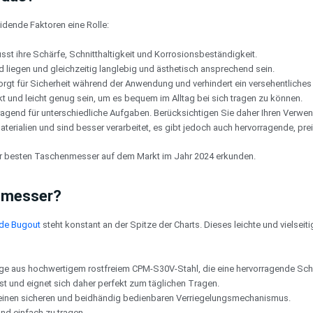
dende Faktoren eine Rolle:
usst ihre Schärfe, Schnitthaltigkeit und Korrosionsbeständigkeit.
nd liegen und gleichzeitig langlebig und ästhetisch ansprechend sein.
rgt für Sicherheit während der Anwendung und verhindert ein versehentliches
und leicht genug sein, um es bequem im Alltag bei sich tragen zu können.
ragend für unterschiedliche Aufgaben. Berücksichtigen Sie daher Ihren Verw
erialien und sind besser verarbeitet, es gibt jedoch auch hervorragende, pre
der besten Taschenmesser auf dem Markt im Jahr 2024 erkunden.
nmesser?
de Bugout
steht konstant an der Spitze der Charts. Dieses leichte und vielse
inge aus hochwertigem rostfreiem CPM-S30V-Stahl, die eine hervorragende Schn
bust und eignet sich daher perfekt zum täglichen Tragen.
einen sicheren und beidhändig bedienbaren Verriegelungsmechanismus.
und einfach zu tragen.