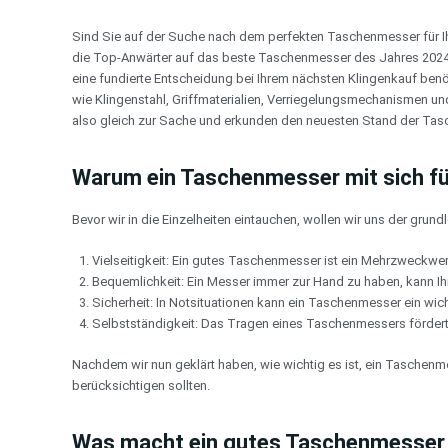
Zum
Inhalt
Sind Sie auf der Suche nach dem perfekten Taschenmesser für Ihr
springen
die Top-Anwärter auf das beste Taschenmesser des Jahres 2024. Eg
eine fundierte Entscheidung bei Ihrem nächsten Klingenkauf ben
wie Klingenstahl, Griffmaterialien, Verriegelungsmechanismen u
also gleich zur Sache und erkunden den neuesten Stand der Ta
Warum ein Taschenmesser mit sich f
Bevor wir in die Einzelheiten eintauchen, wollen wir uns der gr
Vielseitigkeit: Ein gutes Taschenmesser ist ein Mehrzweckwer
Bequemlichkeit: Ein Messer immer zur Hand zu haben, kann Ihne
Sicherheit: In Notsituationen kann ein Taschenmesser ein wic
Selbstständigkeit: Das Tragen eines Taschenmessers fördert 
Nachdem wir nun geklärt haben, wie wichtig es ist, ein Taschenme
berücksichtigen sollten.
Was macht ein gutes Taschenmesser