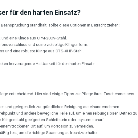
er für den harten Einsatz?
eanspruchung standhält, sollte diese Optionen in Betracht ziehen:
k und eine Klinge aus CPM-20CV-Stahl.
ionsverschluss und seine vielseitige Klingenform.
loss und eine robuste Klinge aus CTS-XHP-Stahl.
ten hervorragende Haltbarkeit für den harten Einsatz.
Pflege entscheidend. Hier sind einige Tipps zur Pflege Ihres Taschenmessers:
hen und gelegentlich zur gründlichen Reinigung auseinandernehmen.
ehpunkt und andere bewegliche Teile auf, um einen reibungslosen Betrieb zu
en Klingenstahl geeigneten Schleifstein oder -system scharf.
 einem trockenen Ort auf, um Korrosion zu vermeiden.
äßig fest, um die richtige Spannung aufrechtzuerhalten.