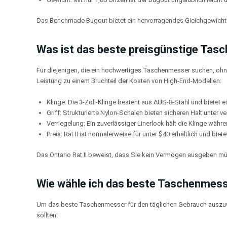
Das Benchmade Bugout bietet ein hervorragendes Gleichgewicht zw
Was ist das beste preisgünstige Ta
Für diejenigen, die ein hochwertiges Taschenmesser suchen, ohn
Leistung zu einem Bruchteil der Kosten von High-End-Modellen:
Klinge: Die 3-Zoll-Klinge besteht aus AUS-8-Stahl und bietet ei
Griff: Strukturierte Nylon-Schalen bieten sicheren Halt unter
Verriegelung: Ein zuverlässiger Linerlock hält die Klinge währ
Preis: Rat II ist normalerweise für unter $40 erhältlich und bie
Das Ontario Rat II beweist, dass Sie kein Vermögen ausgeben 
Wie wähle ich das beste Taschenmess
Um das beste Taschenmesser für den täglichen Gebrauch auszuwähl
sollten: