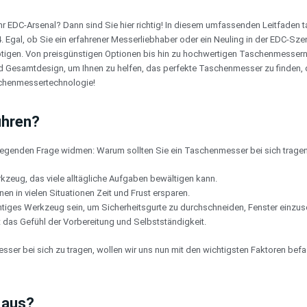
 EDC-Arsenal? Dann sind Sie hier richtig! In diesem umfassenden Leitfaden t
al, ob Sie ein erfahrener Messerliebhaber oder ein Neuling in der EDC-Szene s
ötigen. Von preisgünstigen Optionen bis hin zu hochwertigen Taschenmessern
nd Gesamtdesign, um Ihnen zu helfen, das perfekte Taschenmesser zu finden, 
schenmessertechnologie!
ühren?
undlegenden Frage widmen: Warum sollten Sie ein Taschenmesser bei sich trage
kzeug, das viele alltägliche Aufgaben bewältigen kann.
n in vielen Situationen Zeit und Frust ersparen.
htiges Werkzeug sein, um Sicherheitsgurte zu durchschneiden, Fenster einzusch
das Gefühl der Vorbereitung und Selbstständigkeit.
sser bei sich zu tragen, wollen wir uns nun mit den wichtigsten Faktoren bef
 aus?