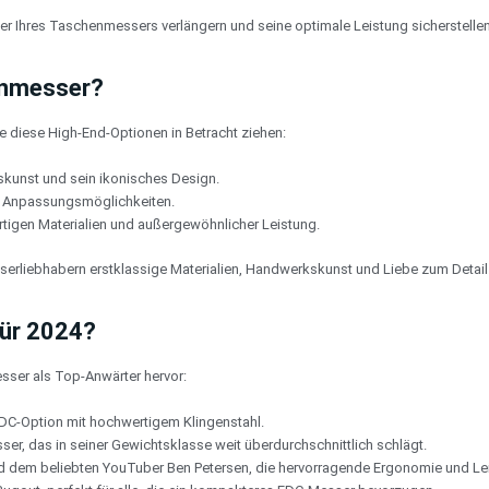
r Ihres Taschenmessers verlängern und seine optimale Leistung sicherstellen
enmesser?
te diese High-End-Optionen in Betracht ziehen:
skunst und sein ikonisches Design.
n Anpassungsmöglichkeiten.
rtigen Materialien und außergewöhnlicher Leistung.
rliebhabern erstklassige Materialien, Handwerkskunst und Liebe zum Detail
für 2024?
sser als Top-Anwärter hervor:
EDC-Option mit hochwertigem Klingenstahl.
ser, das in seiner Gewichtsklasse weit überdurchschnittlich schlägt.
 dem beliebten YouTuber Ben Petersen, die hervorragende Ergonomie und Lei