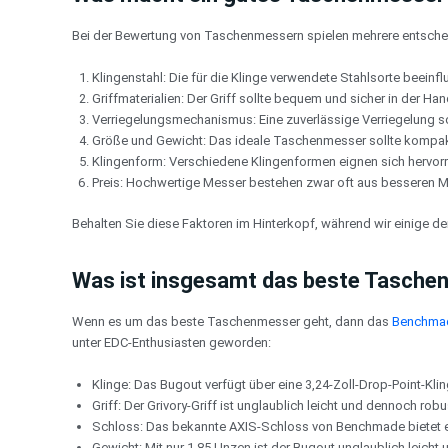
Bei der Bewertung von Taschenmessern spielen mehrere entschei
Klingenstahl: Die für die Klinge verwendete Stahlsorte beeinfl
Griffmaterialien: Der Griff sollte bequem und sicher in der Ha
Verriegelungsmechanismus: Eine zuverlässige Verriegelung so
Größe und Gewicht: Das ideale Taschenmesser sollte kompakt 
Klingenform: Verschiedene Klingenformen eignen sich hervor
Preis: Hochwertige Messer bestehen zwar oft aus besseren Mat
Behalten Sie diese Faktoren im Hinterkopf, während wir einige 
Was ist insgesamt das beste Tasche
Wenn es um das beste Taschenmesser geht, dann das
Benchma
unter EDC-Enthusiasten geworden:
Klinge: Das Bugout verfügt über eine 3,24-Zoll-Drop-Point-Kl
Griff: Der Grivory-Griff ist unglaublich leicht und dennoch ro
Schloss: Das bekannte AXIS-Schloss von Benchmade bietet 
Gewicht: Mit nur 1,85 Unzen ist der Bugout unglaublich leicht 