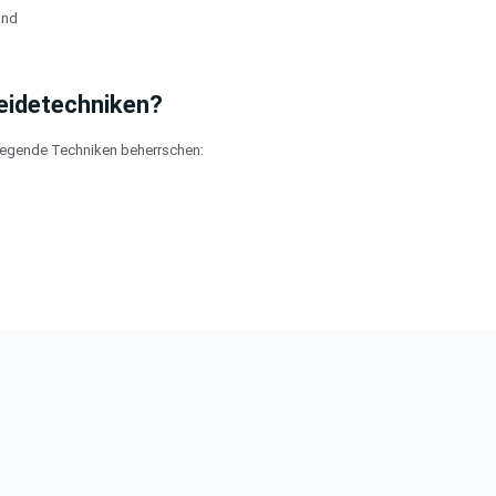
and
eidetechniken?
legende Techniken beherrschen: