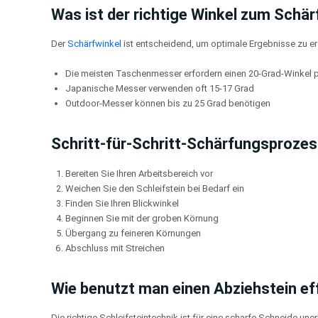
Was ist der richtige Winkel zum Schä
Der
Schärfwinkel
ist entscheidend, um optimale Ergebnisse zu er
Die meisten Taschenmesser erfordern einen 20-Grad-Winkel p
Japanische Messer verwenden oft 15-17 Grad
Outdoor-Messer können bis zu 25 Grad benötigen
Schritt-für-Schritt-Schärfungsproze
Bereiten Sie Ihren Arbeitsbereich vor
Weichen Sie den Schleifstein bei Bedarf ein
Finden Sie Ihren Blickwinkel
Beginnen Sie mit der groben Körnung
Übergang zu feineren Körnungen
Abschluss mit Streichen
Wie benutzt man einen Abziehstein ef
Die richtige Schleifsteintechnik ist für eine scharfe Schneide uner