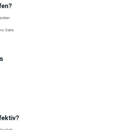
rfen?
zielen:
ro Seite
ss
fektiv?
lässlich: