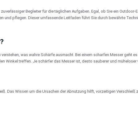
 zuverlässiger Begleiter für die täglichen Aufgaben. Egal, ob Sie ein Outdoor-E
ten und pflegen. Dieser umfassende Leitfaden führt Sie durch bewährte Techni
f?
zu verstehen, was wahre Schärfe ausmacht. Bei einem scharfen Messer geht es 
len Winkel treffen. Je schärfer das Messer ist, desto sauberer und müheloser 
iß. Das Wissen um die Ursachen der Abnutzung hilft, vorzeitigen Verschleiß z