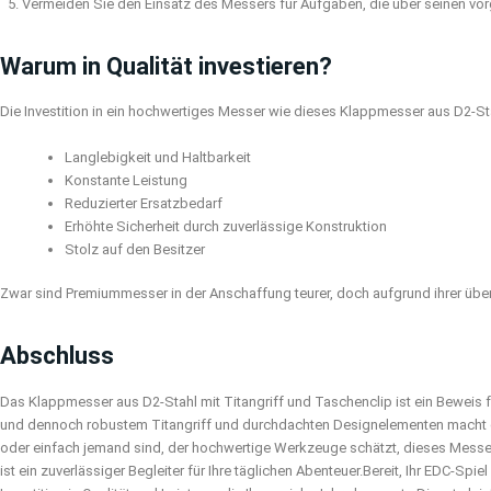
Vermeiden Sie den Einsatz des Messers für Aufgaben, die über seinen 
Warum in Qualität investieren?
Die Investition in ein hochwertiges Messer wie dieses Klappmesser aus D2-Stahl
Langlebigkeit und Haltbarkeit
Konstante Leistung
Reduzierter Ersatzbedarf
Erhöhte Sicherheit durch zuverlässige Konstruktion
Stolz auf den Besitzer
Zwar sind Premiummesser in der Anschaffung teurer, doch aufgrund ihrer überl
Abschluss
Das Klappmesser aus D2-Stahl mit Titangriff und Taschenclip ist ein Beweis 
und dennoch robustem Titangriff und durchdachten Designelementen macht es
oder einfach jemand sind, der hochwertige Werkzeuge schätzt, dieses Messer wi
ist ein zuverlässiger Begleiter für Ihre täglichen Abenteuer.
Bereit, Ihr EDC-Spie