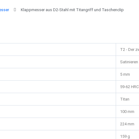
esser
Klappmesser aus D2-Stahl mit Titangriff und Taschenclip
T2 - Der z
Satinieren
5 mm
59-62 HRC
Titan
100 mm
224 mm
159 g