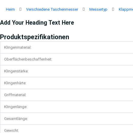
Zum
Inhalt
Heim
Verschiedene Taschenmesser
Messertyp
Klappm
springen
Add Your Heading Text Here
Produktspezifikationen
Klingenmaterial:
Oberflächenbeschaffenheit:
Klingenstärke:
Klingenhärte:
Griffmaterial:
Klingenlänge:
Gesamtlänge:
Gewicht: