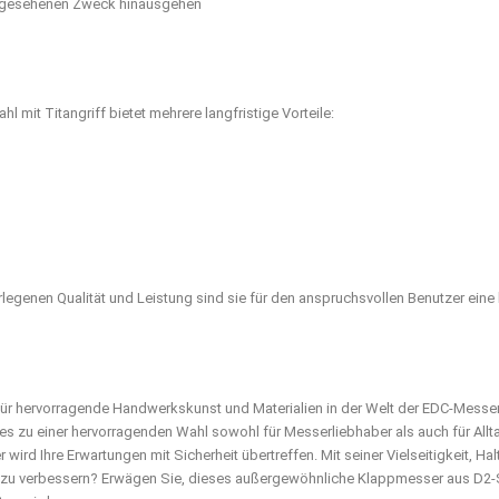
vorgesehenen Zweck hinausgehen
 mit Titangriff bietet mehrere langfristige Vorteile:
egenen Qualität und Leistung sind sie für den anspruchsvollen Benutzer eine k
für hervorragende Handwerkskunst und Materialien in der Welt der EDC-Messer
 zu einer hervorragenden Wahl sowohl für Messerliebhaber als auch für Allt
rd Ihre Erwartungen mit Sicherheit übertreffen. Mit seiner Vielseitigkeit, Ha
l zu verbessern? Erwägen Sie, dieses außergewöhnliche Klappmesser aus D2-Sta