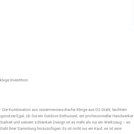
luge Investition.
. Die Kombination aus rasiermesserscharfer Klinge aus D2-Stahl, leichtem
agsnutzer.
Egal, ob Sie ein Outdoor-Enthusiast, ein professioneller Handwerker
ltbarkeit und seinem schlanken Design ist es mehr als nur ein Werkzeug – es
hl Ihrer Sammlung hinzuzufügen. Es ist nicht nur ein Kauf; es ist eine