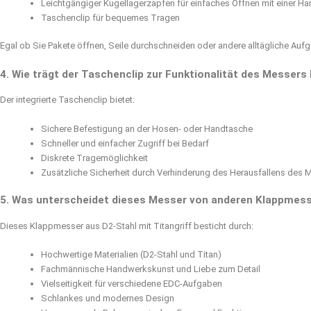
Leichtgängiger Kugellagerzapfen für einfaches Öffnen mit einer H
Taschenclip für bequemes Tragen
Egal ob Sie Pakete öffnen, Seile durchschneiden oder andere alltägliche Aufg
4. Wie trägt der Taschenclip zur Funktionalität des Messers 
Der integrierte Taschenclip bietet:
Sichere Befestigung an der Hosen- oder Handtasche
Schneller und einfacher Zugriff bei Bedarf
Diskrete Tragemöglichkeit
Zusätzliche Sicherheit durch Verhinderung des Herausfallens des 
5. Was unterscheidet dieses Messer von anderen Klappmes
Dieses Klappmesser aus D2-Stahl mit Titangriff besticht durch:
Hochwertige Materialien (D2-Stahl und Titan)
Fachmännische Handwerkskunst und Liebe zum Detail
Vielseitigkeit für verschiedene EDC-Aufgaben
Schlankes und modernes Design