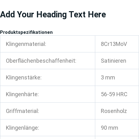
Zum
Add Your Heading Text Here
Inhalt
springen
Produktspezifikationen
Klingenmaterial:
8Cr13MoV
Oberflächenbeschaffenheit:
Satinieren
Klingenstärke:
3 mm
Klingenhärte:
56-59 HRC
Griffmaterial:
Rosenholz
Klingenlänge:
90 mm