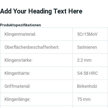
Zum
Add Your Heading Text Here
Inhalt
springen
Produktspezifikationen
Klingenmaterial:
5Cr15MoV
Oberflächenbeschaffenheit:
Satinieren
Klingenstärke:
2.2 mm
Klingenhärte:
54-58 HRC
Griffmaterial:
Birkenholz
Klingenlänge:
75 mm