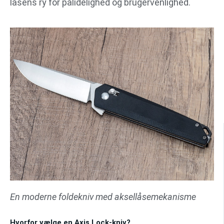
låsens ry for pålidelighed og brugervenlighed.
En moderne foldekniv med aksellåsemekanisme
Hvorfor vælge en Axis Lock-kniv?