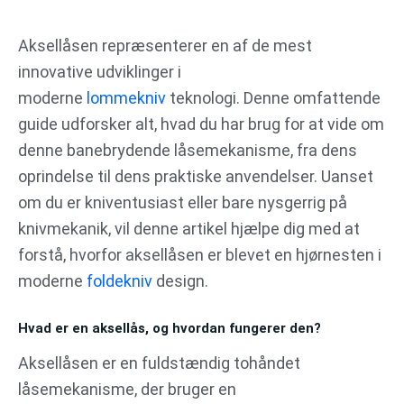
Gå
til
Aksellåsen repræsenterer en af de mest
indholdet
innovative udviklinger i
moderne
lommekniv
teknologi. Denne omfattende
guide udforsker alt, hvad du har brug for at vide om
denne banebrydende låsemekanisme, fra dens
oprindelse til dens praktiske anvendelser. Uanset
om du er kniventusiast eller bare nysgerrig på
knivmekanik, vil denne artikel hjælpe dig med at
forstå, hvorfor aksellåsen er blevet en hjørnesten i
moderne
foldekniv
design.
Hvad er en aksellås, og hvordan fungerer den?
Aksellåsen er en fuldstændig tohåndet
låsemekanisme, der bruger en