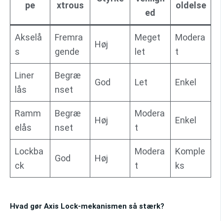
pe
xtrous
oldelse
ed
Akselå
Fremra
Meget
Modera
Høj
s
gende
let
t
Liner
Begræ
God
Let
Enkel
lås
nset
Ramm
Begræ
Modera
Høj
Enkel
elås
nset
t
Lockba
Modera
Komple
God
Høj
ck
t
ks
Hvad gør Axis Lock-mekanismen så stærk?