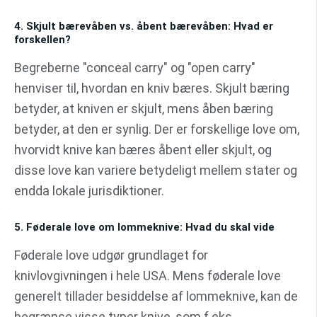
4. Skjult bærevåben vs. åbent bærevåben: Hvad er
forskellen?
Begreberne "conceal carry" og "open carry"
henviser til, hvordan en kniv bæres. Skjult bæring
betyder, at kniven er skjult, mens åben bæring
betyder, at den er synlig. Der er forskellige love om,
hvorvidt knive kan bæres åbent eller skjult, og
disse love kan variere betydeligt mellem stater og
endda lokale jurisdiktioner.
5. Føderale love om lommeknive: Hvad du skal vide
Føderale love udgør grundlaget for
knivlovgivningen i hele USA. Mens føderale love
generelt tillader besiddelse af lommeknive, kan de
begrænse visse typer knive, som f.eks.