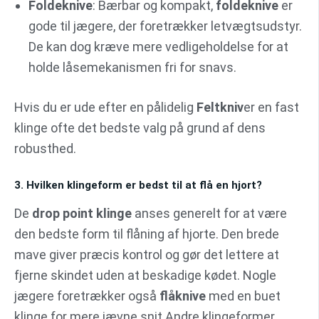
Foldeknive
: Bærbar og kompakt,
foldeknive
er
gode til jægere, der foretrækker letvægtsudstyr.
De kan dog kræve mere vedligeholdelse for at
holde låsemekanismen fri for snavs.
Hvis du er ude efter en pålidelig
Feltkniv
er en fast
klinge ofte det bedste valg på grund af dens
robusthed.
3. Hvilken klingeform er bedst til at flå en hjort?
De
drop point klinge
anses generelt for at være
den bedste form til flåning af hjorte. Den brede
mave giver præcis kontrol og gør det lettere at
fjerne skindet uden at beskadige kødet. Nogle
jægere foretrækker også
flåknive
med en buet
klinge for mere jævne snit Andre klingeformer