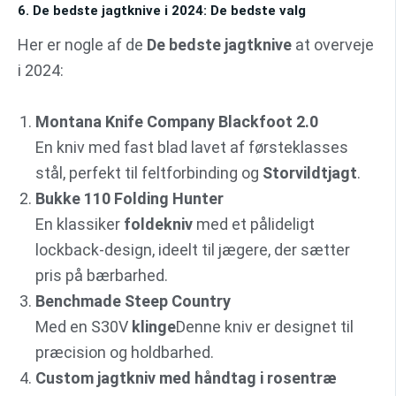
6. De bedste jagtknive i 2024: De bedste valg
Her er nogle af de
De bedste jagtknive
at overveje
i 2024:
Montana Knife Company Blackfoot 2.0
En kniv med fast blad lavet af førsteklasses
stål, perfekt til feltforbinding og
Storvildtjagt
.
Bukke 110 Folding Hunter
En klassiker
foldekniv
med et pålideligt
lockback-design, ideelt til jægere, der sætter
pris på bærbarhed.
Benchmade Steep Country
Med en S30V
klinge
Denne kniv er designet til
præcision og holdbarhed.
Custom jagtkniv med håndtag i rosentræ