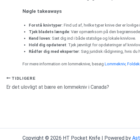
Nøgle takeaways
Forstå knivtyper
: Find ud af, hvilke typer knive der er lovlige
Tjek bladets længde
: Vær opmærksom på den begrænsede bl
Kend loven
: Sæt dig ind i både statslige og lokale knivlove.
Hold dig opdateret
: Tjek jævnligt for opdateringer af knivlo
Rådfør dig med eksperter
: Søg juridisk rådgivning, hvis d
For mere information om lommeknive, besøg
Lommekniv
,
Foldek
TIDLIGERE
Er det ulovligt at bære en lommekniv i Canada?
Copyright © 2026 HT Pocket Knife | Powered by
Ast