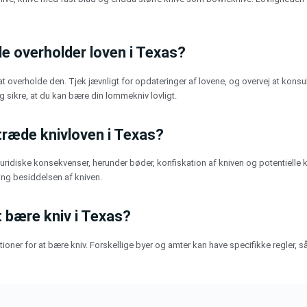
 de overholder loven i Texas?
 at overholde den. Tjek jævnligt for opdateringer af lovene, og overvej at konsul
 sikre, at du kan bære din lommekniv lovligt.
træde knivloven i Texas?
e juridiske konsekvenser, herunder bøder, konfiskation af kniven og potentiell
ng besiddelsen af kniven.
t bære kniv i Texas?
iktioner for at bære kniv. Forskellige byer og amter kan have specifikke regler,