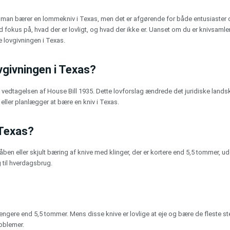
år man bærer en lommekniv i Texas, men det er afgørende for både entusiaster
d fokus på, hvad der er lovligt, og hvad der ikke er. Uanset om du er knivsamler
 lovgivningen i Texas.
vgivningen i Texas?
vedtagelsen af House Bill 1935. Dette lovforslag ændrede det juridiske landska
er eller planlægger at bære en kniv i Texas.
 Texas?
r åben eller skjult bæring af knive med klinger, der er kortere end 5,5 tommer,
g til hverdagsbrug.
ngere end 5,5 tommer. Mens disse knive er lovlige at eje og bære de fleste ste
roblemer.