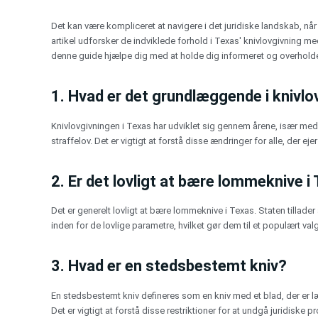
Gå
til
Det kan være kompliceret at navigere i det juridiske landskab, n
indholdet
artikel udforsker de indviklede forhold i Texas' knivlovgivning me
denne guide hjælpe dig med at holde dig informeret og overholde
1. Hvad er det grundlæggende i knivlo
Knivlovgivningen i Texas har udviklet sig gennem årene, især med 
straffelov. Det er vigtigt at forstå disse ændringer for alle, der ej
2. Er det lovligt at bære lommeknive i
Det er generelt lovligt at bære lommeknive i Texas. Staten tillade
inden for de lovlige parametre, hvilket gør dem til et populært val
3. Hvad er en stedsbestemt kniv?
En stedsbestemt kniv defineres som en kniv med et blad, der er læ
Det er vigtigt at forstå disse restriktioner for at undgå juridiske p