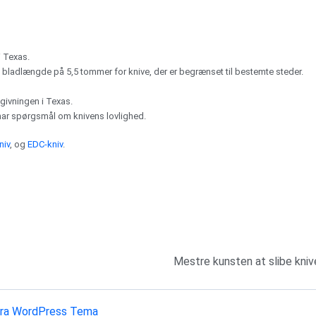
 i Texas.
adlængde på 5,5 tommer for knive, der er begrænset til bestemte steder.
vgivningen i Texas.
u har spørgsmål om knivens lovlighed.
niv
, og
EDC-kniv
.
Mestre kunsten at slibe kniv
ra WordPress Tema