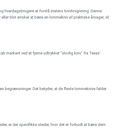
 og hverdagsbrugere at forstå statens knivlovgivning. Denne
 eller blot ønsker at bære en lommekniv af praktiske årsager, vil
b markant ved at fjerne udtrykket "ulovlig kniv" fra Texas'
 uden begrænsninger. Det betyder, at de fleste lommeknive falder
der, er der specifikke steder, hvor det er forbudt at bære dem.