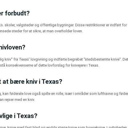
er forbudt?
skoler, valgsteder og offentlige bygninger. Disse restriktioner er indført for 
nsede steder for at sikre, at man overholder loven.
nivloven?
lig kniv" fra Texas' lovgivning og indførte begrebet "stedsbestemte knive". Dett
rstå konsekvenserne af dette lovforslag for knivejere i Texas.
et at bære kniv i Texas?
g, kan føderale love også spille en rolle, især i områder som lufthavne og fød
an rejser med en kniv.
vlige i Texas?
deknive, knive med fast blad og endda større knive som bowieknive. Lovlighede