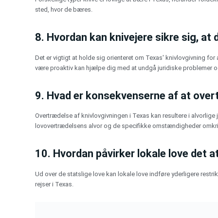
sted, hvor de bæres.
8. Hvordan kan knivejere sikre sig, at
Det er vigtigt at holde sig orienteret om Texas' knivlovgivning for
være proaktiv kan hjælpe dig med at undgå juridiske problemer og
9. Hvad er konsekvenserne af at over
Overtrædelse af knivlovgivningen i Texas kan resultere i alvorlig
lovovertrædelsens alvor og de specifikke omstændigheder omkri
10. Hvordan påvirker lokale love det a
Ud over de statslige love kan lokale love indføre yderligere restr
rejser i Texas.