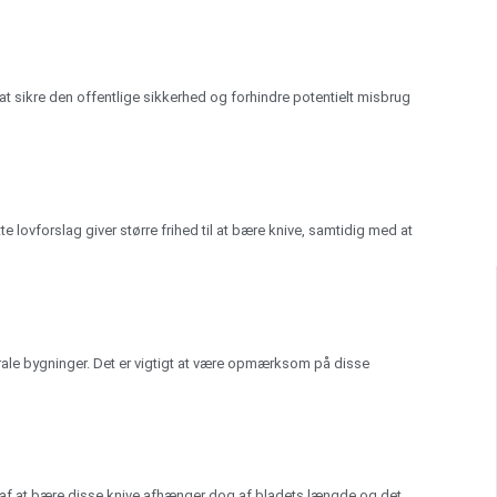
at sikre den offentlige sikkerhed og forhindre potentielt misbrug
e lovforslag giver større frihed til at bære knive, samtidig med at
erale bygninger. Det er vigtigt at være opmærksom på disse
n af at bære disse knive afhænger dog af bladets længde og det