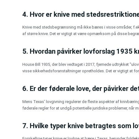
4. Hvor er knive med stedsrestriktion
Knive med stedsbegrænsning må ikke bæres i visse områder, f.eks. 
af større knive. Det er vigtigt at være opmærksom på disse begræ
5. Hvordan påvirker lovforslag 1935 k
House Bill 1935, der blev vedtaget i 2017, fjernede udtrykket "ulov
visse sikkerhedsforanstaltninger opretholdes. Det er vigtigt at fo
6. Er der føderale love, der påvirker d
Mens Texas' lovgivning regulerer de fleste aspekter af knivbærin
føderale regler for at undgå potentielle juridiske problemer, når m
7. Hvilke typer knive betragtes som lo
Forskellige typer knive er lovlige at bære i Texas, herunder fol