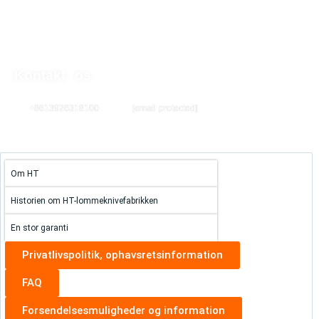
Gå
til
indholdet
Kontakt os
+8613926318100
[email protected]
Om HT
Historien om HT-lommeknivefabrikken
En stor garanti
Privatlivspolitik, ophavsretsinformation
FAQ
Forsendelsesmuligheder og information