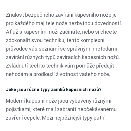
Přeskočit
na
Znalost bezpečného zavírání kapesního nože je
obsah
pro každého majitele nože nezbytnou dovedností.
Ať už s kapesními noži začínáte, nebo si chcete
zdokonalit svou techniku, tento komplexní
průvodce vás seznámí se správnými metodami
zavírání různých typů zavíracích kapesních nožů.
Zvládnutí těchto technik vám pomůže předejít
nehodám a prodlouží životnost vašeho nože.
Jaké jsou různé typy zámků kapesních nožů?
Moderní kapesní nože jsou vybaveny různými
pojistkami, které mají zabránit neočekávanému
zavření čepele. Mezi nejběžnější typy patří: