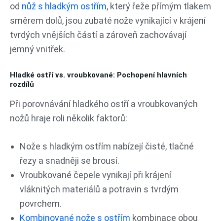
od
nůž s hladkým ostřím
, který řeže přímým tlakem
směrem dolů, jsou zubaté nože vynikající v krájení
tvrdých vnějších částí a zároveň zachovávají
jemný vnitřek.
Hladké ostří vs. vroubkované: Pochopení hlavních
rozdílů
Při porovnávání hladkého ostří a vroubkovaných
nožů hraje roli několik faktorů:
Nože s hladkým ostřím nabízejí čisté, tlačné
řezy a snadněji se brousí.
Vroubkované čepele vynikají při krájení
vláknitých materiálů a potravin s tvrdým
povrchem.
Kombinované nože s ostřím
kombinace obou