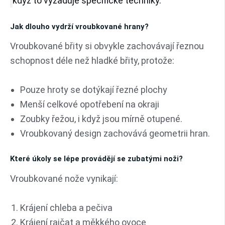
když to vyžaduje specifické techniky.
Jak dlouho vydrží vroubkované hrany?
Vroubkované břity si obvykle zachovávají řeznou
schopnost déle než hladké břity, protože:
Pouze hroty se dotýkají řezné plochy
Menší celkové opotřebení na okraji
Zoubky řežou, i když jsou mírně otupené.
Vroubkovaný design zachovává geometrii hran.
Které úkoly se lépe provádějí se zubatými noži?
Vroubkované nože vynikají:
Krájení chleba a pečiva
Krájení rajčat a měkkého ovoce