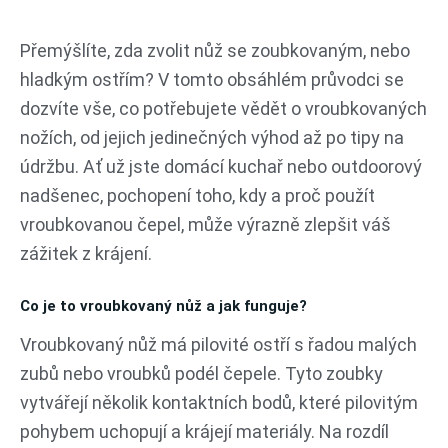
Přeskočit
na
Přemýšlíte, zda zvolit nůž se zoubkovaným, nebo
obsah
hladkým ostřím? V tomto obsáhlém průvodci se
dozvíte vše, co potřebujete vědět o vroubkovaných
nožích, od jejich jedinečných výhod až po tipy na
údržbu. Ať už jste domácí kuchař nebo outdoorový
nadšenec, pochopení toho, kdy a proč použít
vroubkovanou čepel, může výrazně zlepšit váš
zážitek z krájení.
Co je to vroubkovaný nůž a jak funguje?
Vroubkovaný nůž má pilovité ostří s řadou malých
zubů nebo vroubků podél čepele. Tyto zoubky
vytvářejí několik kontaktních bodů, které pilovitým
pohybem uchopují a krájejí materiály. Na rozdíl