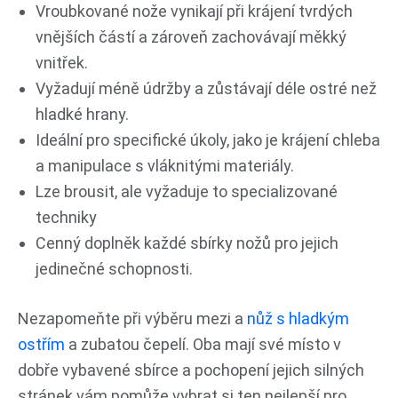
Vroubkované nože vynikají při krájení tvrdých
vnějších částí a zároveň zachovávají měkký
vnitřek.
Vyžadují méně údržby a zůstávají déle ostré než
hladké hrany.
Ideální pro specifické úkoly, jako je krájení chleba
a manipulace s vláknitými materiály.
Lze brousit, ale vyžaduje to specializované
techniky
Cenný doplněk každé sbírky nožů pro jejich
jedinečné schopnosti.
Nezapomeňte při výběru mezi a
nůž s hladkým
ostřím
a zubatou čepelí. Oba mají své místo v
dobře vybavené sbírce a pochopení jejich silných
stránek vám pomůže vybrat si ten nejlepší pro