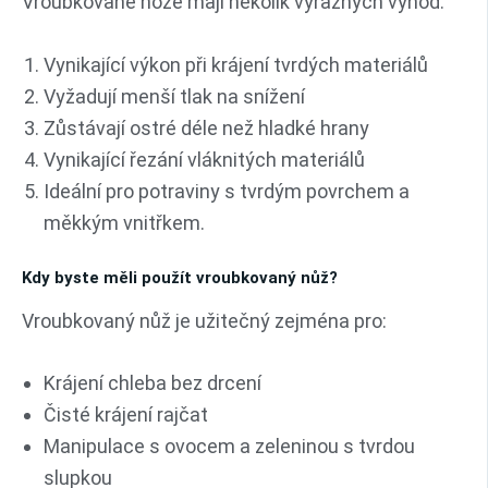
Vroubkované nože mají několik výrazných výhod:
Vynikající výkon při krájení tvrdých materiálů
Vyžadují menší tlak na snížení
Zůstávají ostré déle než hladké hrany
Vynikající řezání vláknitých materiálů
Ideální pro potraviny s tvrdým povrchem a
měkkým vnitřkem.
Kdy byste měli použít vroubkovaný nůž?
Vroubkovaný nůž je užitečný zejména pro:
Krájení chleba bez drcení
Čisté krájení rajčat
Manipulace s ovocem a zeleninou s tvrdou
slupkou