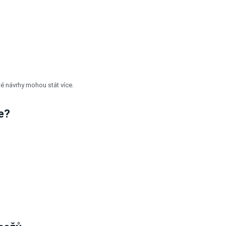
é návrhy mohou stát více.
e?