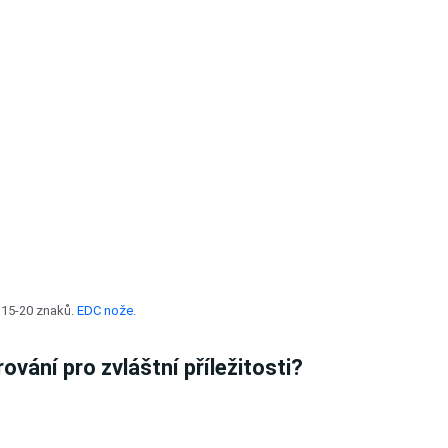
í 15-20 znaků.
EDC nože
.
vání pro zvláštní příležitosti?