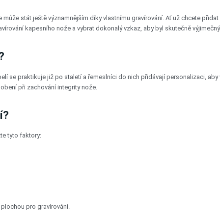
 se může stát ještě významnějším díky vlastnímu gravírování. Ať už chcete přidat
írování kapesního nože a vybrat dokonalý vzkaz, aby byl skutečně výjimečný
?
í se praktikuje již po staletí a řemeslníci do nich přidávají personalizaci, aby 
bení při zachování integrity nože.
í?
e tyto faktory:
plochou pro gravírování.