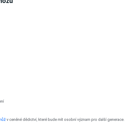
 nožů
ení
nůž
v ceněné dědictví, které bude mít osobní význam pro další generace.