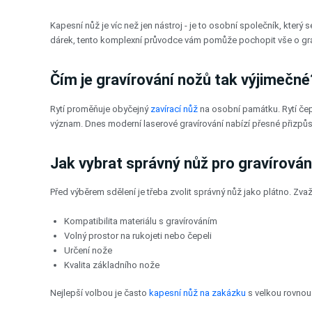
Přeskočit
na
Kapesní nůž je víc než jen nástroj - je to osobní společník, který
obsah
dárek, tento komplexní průvodce vám pomůže pochopit vše o grav
Čím je gravírování nožů tak výjimečné
Rytí proměňuje obyčejný
zavírací nůž
na osobní památku. Rytí čepel
význam. Dnes moderní laserové gravírování nabízí přesné přizpůso
Jak vybrat správný nůž pro gravírován
Před výběrem sdělení je třeba zvolit správný nůž jako plátno. Zvažt
Kompatibilita materiálu s gravírováním
Volný prostor na rukojeti nebo čepeli
Určení nože
Kvalita základního nože
Nejlepší volbou je často
kapesní nůž na zakázku
s velkou rovnou 