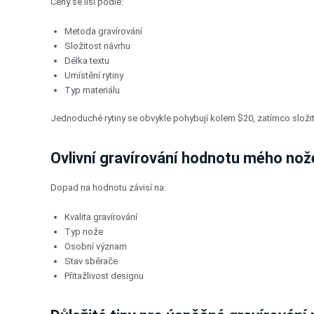
Ceny se liší podle:
Metoda gravírování
Složitost návrhu
Délka textu
Umístění rytiny
Typ materiálu
Jednoduché rytiny se obvykle pohybují kolem $20, zatímco složit
Ovlivní gravírování hodnotu mého nož
Dopad na hodnotu závisí na:
Kvalita gravírování
Typ nože
Osobní význam
Stav sběrače
Přitažlivost designu