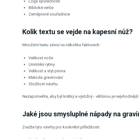
Loga společností
Biblické verše
Zeměpisné souřadnice
Kolik textu se vejde na kapesní nůž?
Množství textu závisí na několika faktorech:
Velikost nože
Umístění rytiny
Velikost a styl písma
Metoda gravírování
Složitost návrhu
Nezapomeňte, aby byl krátký a výstižný - většinou je nejvhodnějš
Jaké jsou smysluplné nápady na gravíro
Zvažte tyto návrhy pro konkrétní příležitosti: