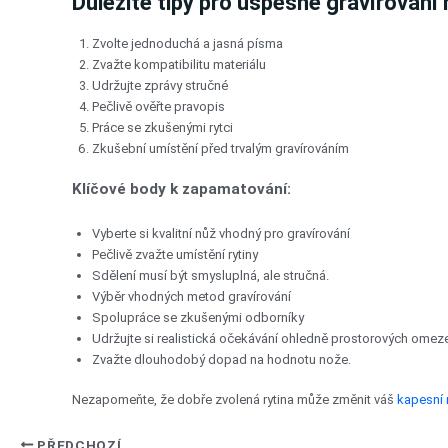
Důležité tipy pro úspěšné gravírování
Zvolte jednoduchá a jasná písma
Zvažte kompatibilitu materiálu
Udržujte zprávy stručné
Pečlivě ověřte pravopis
Práce se zkušenými rytci
Zkušební umístění před trvalým gravírováním
Klíčové body k zapamatování:
Vyberte si kvalitní nůž vhodný pro gravírování
Pečlivě zvažte umístění rytiny
Sdělení musí být smysluplná, ale stručná.
Výběr vhodných metod gravírování
Spolupráce se zkušenými odborníky
Udržujte si realistická očekávání ohledně prostorových omez
Zvažte dlouhodobý dopad na hodnotu nože.
Nezapomeňte, že dobře zvolená rytina může změnit váš
kapesní 
PŘEDCHOZÍ