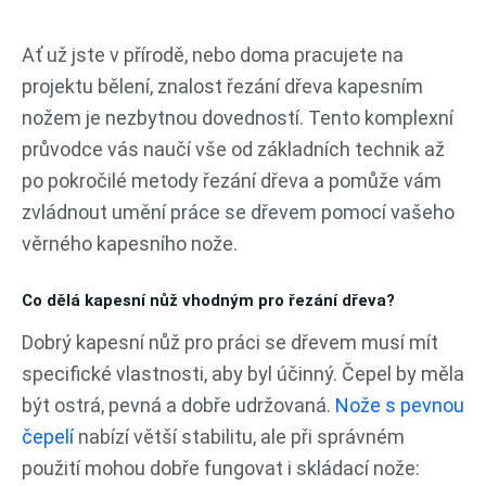
Přeskočit
na
Ať už jste v přírodě, nebo doma pracujete na
obsah
projektu bělení, znalost řezání dřeva kapesním
nožem je nezbytnou dovedností. Tento komplexní
průvodce vás naučí vše od základních technik až
po pokročilé metody řezání dřeva a pomůže vám
zvládnout umění práce se dřevem pomocí vašeho
věrného kapesního nože.
Co dělá kapesní nůž vhodným pro řezání dřeva?
Dobrý kapesní nůž pro práci se dřevem musí mít
specifické vlastnosti, aby byl účinný. Čepel by měla
být ostrá, pevná a dobře udržovaná.
Nože s pevnou
čepelí
nabízí větší stabilitu, ale při správném
použití mohou dobře fungovat i skládací nože: