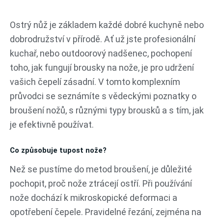
Přeskočit
na
Ostrý nůž je základem každé dobré kuchyně nebo
obsah
dobrodružství v přírodě. Ať už jste profesionální
kuchař, nebo outdoorový nadšenec, pochopení
toho, jak fungují brousky na nože, je pro udržení
vašich čepelí zásadní. V tomto komplexním
průvodci se seznámíte s vědeckými poznatky o
broušení nožů, s různými typy brousků a s tím, jak
je efektivně používat.
Co způsobuje tupost nože?
Než se pustíme do metod broušení, je důležité
pochopit, proč nože ztrácejí ostří. Při používání
nože dochází k mikroskopické deformaci a
opotřebení čepele. Pravidelné řezání, zejména na