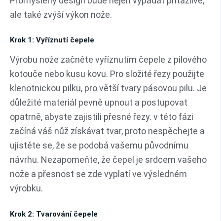
Promyšlený design bude nejen vypadat přitažlivě,
ale také zvýší výkon nože.
Krok 1: Vyříznutí čepele
Výrobu nože začněte vyříznutím čepele z pilového
kotouče nebo kusu kovu. Pro složité řezy použijte
klenotnickou pilku, pro větší tvary pásovou pilu. Je
důležité materiál pevně upnout a postupovat
opatrně, abyste zajistili přesné řezy. v této fázi
začíná váš nůž získávat tvar, proto nespěchejte a
ujistěte se, že se podobá vašemu původnímu
návrhu. Nezapomeňte, že čepel je srdcem vašeho
nože a přesnost se zde vyplatí ve výsledném
výrobku.
Krok 2: Tvarování čepele