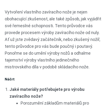
Přeskočit
na
Vytvoření vlastního zavíracího nože je nejen
obsah
obohacující zkušenost, ale také způsob, jak vyjádřit
své řemeslné schopnosti. Tento průvodce vás
provede procesem výroby zavíracího nože od nuly.
Ať už jste zvědavý začátečník, nebo zkušený nožíř,
tento průvodce pro vás bude poučný i poutavý.
Ponořme se do umění výroby nožů a odhalme
tajemství výroby vlastního jedinečného
mistrovského díla v podobě skládacího nože.
Náčrt
Jaké materiály potřebujete pro výrobu
zavíracího nože?
Porozumění základům materiálů pro