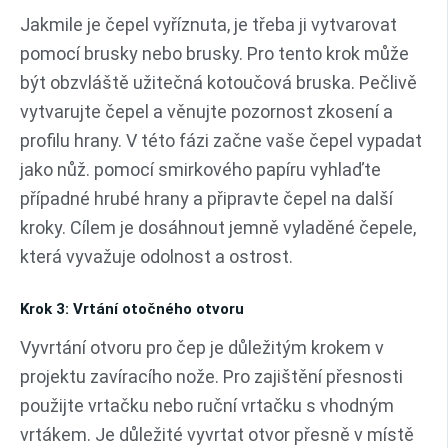
Jakmile je čepel vyříznuta, je třeba ji vytvarovat
pomocí brusky nebo brusky. Pro tento krok může
být obzvláště užitečná kotoučová bruska. Pečlivě
vytvarujte čepel a věnujte pozornost zkosení a
profilu hrany. V této fázi začne vaše čepel vypadat
jako nůž. pomocí smirkového papíru vyhlaďte
případné hrubé hrany a připravte čepel na další
kroky. Cílem je dosáhnout jemně vyladěné čepele,
která vyvažuje odolnost a ostrost.
Krok 3: Vrtání otočného otvoru
Vyvrtání otvoru pro čep je důležitým krokem v
projektu zavíracího nože. Pro zajištění přesnosti
použijte vrtačku nebo ruční vrtačku s vhodným
vrtákem. Je důležité vyvrtat otvor přesně v místě