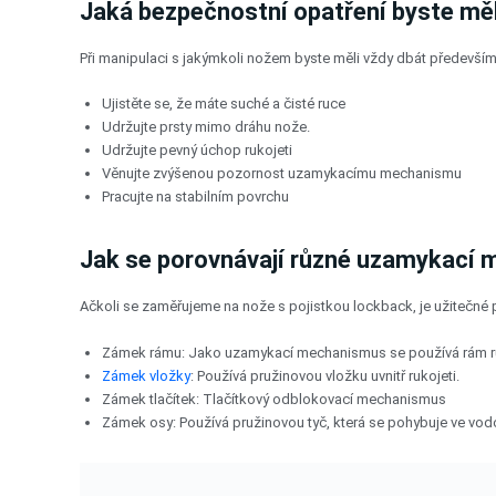
Jaká bezpečnostní opatření byste měl
Při manipulaci s jakýmkoli nožem byste měli vždy dbát předevší
Ujistěte se, že máte suché a čisté ruce
Udržujte prsty mimo dráhu nože.
Udržujte pevný úchop rukojeti
Věnujte zvýšenou pozornost uzamykacímu mechanismu
Pracujte na stabilním povrchu
Jak se porovnávají různé uzamykací
Ačkoli se zaměřujeme na nože s pojistkou lockback, je užitečné p
Zámek rámu: Jako uzamykací mechanismus se používá rám ru
Zámek vložky
: Používá pružinovou vložku uvnitř rukojeti.
Zámek tlačítek: Tlačítkový odblokovací mechanismus
Zámek osy: Používá pružinovou tyč, která se pohybuje ve vod