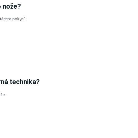
o nože?
 těchto pokynů:
ávná technika?
ože: