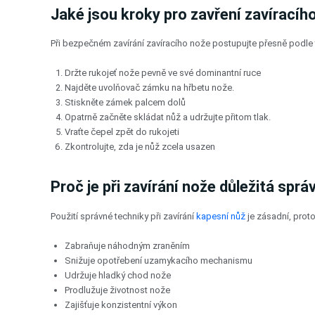
Jaké jsou kroky pro zavření zavíracíh
Při bezpečném zavírání zavíracího nože postupujte přesně podle
Držte rukojeť nože pevně ve své dominantní ruce
Najděte uvolňovač zámku na hřbetu nože.
Stiskněte zámek palcem dolů
Opatrně začněte skládat nůž a udržujte přitom tlak.
Vraťte čepel zpět do rukojeti
Zkontrolujte, zda je nůž zcela usazen
Proč je při zavírání nože důležitá spr
Použití správné techniky při zavírání
kapesní nůž
je zásadní, prot
Zabraňuje náhodným zraněním
Snižuje opotřebení uzamykacího mechanismu
Udržuje hladký chod nože
Prodlužuje životnost nože
Zajišťuje konzistentní výkon