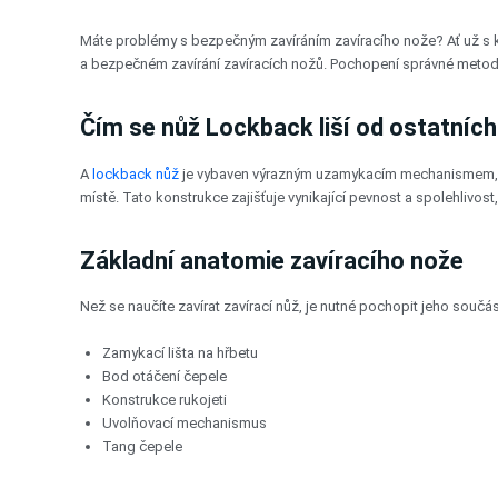
Přeskočit
na
Máte problémy s bezpečným zavíráním zavíracího nože? Ať už s k
obsah
a bezpečném zavírání zavíracích nožů. Pochopení správné metody
Čím se nůž Lockback liší od ostatníc
A
lockback nůž
je vybaven výrazným uzamykacím mechanismem, kte
místě. Tato konstrukce zajišťuje vynikající pevnost a spolehlivo
Základní anatomie zavíracího nože
Než se naučíte zavírat zavírací nůž, je nutné pochopit jeho součás
Zamykací lišta na hřbetu
Bod otáčení čepele
Konstrukce rukojeti
Uvolňovací mechanismus
Tang čepele