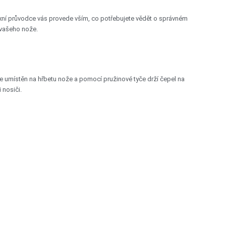
xní průvodce vás provede vším, co potřebujete vědět o správném
 vašeho nože.
 umístěn na hřbetu nože a pomocí pružinové tyče drží čepel na
 nosiči.