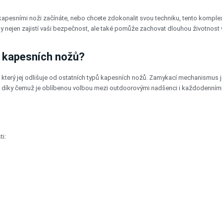
apesními noži začínáte, nebo chcete zdokonalit svou techniku, tento komple
 nejen zajistí vaši bezpečnost, ale také pomůže zachovat dlouhou životnost
h kapesních nožů?
rý jej odlišuje od ostatních typů kapesních nožů. Zamykací mechanismus je
st, díky čemuž je oblíbenou volbou mezi outdoorovými nadšenci i každodenními
ti: