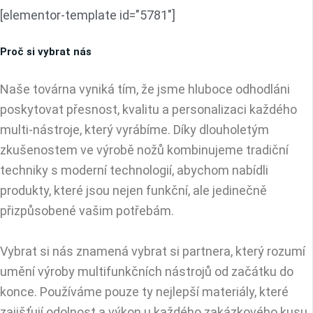
[elementor-template id="5781"]
Proč si vybrat nás
Naše továrna vyniká tím, že jsme hluboce odhodláni
poskytovat přesnost, kvalitu a personalizaci každého
multi-nástroje, který vyrábíme. Díky dlouholetým
zkušenostem ve výrobě nožů kombinujeme tradiční
techniky s moderní technologií, abychom nabídli
produkty, které jsou nejen funkční, ale jedinečně
přizpůsobené vašim potřebám.
Vybrat si nás znamená vybrat si partnera, který rozumí
umění výroby multifunkčních nástrojů od začátku do
konce. Používáme pouze ty nejlepší materiály, které
zajišťují odolnost a výkon u každého zakázkového kusu.