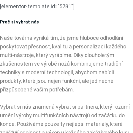
[elementor-template id="5781"]
Proč si vybrat nás
Naše továrna vyniká tím, že jsme hluboce odhodláni
poskytovat přesnost, kvalitu a personalizaci každého
multi-nástroje, který vyrábíme. Díky dlouholetým
zkušenostem ve výrobě nožů kombinujeme tradiční
techniky s moderní technologií, abychom nabídli
produkty, které jsou nejen funkční, ale jedinečně
přizpůsobené vašim potřebám.
Vybrat si nás znamená vybrat si partnera, který rozumí
umění výroby multifunkčních nástrojů od začátku do
konce. Používáme pouze ty nejlepší materiály, které
zajišťují odolnost a výkon u každého zakázkového kusu.