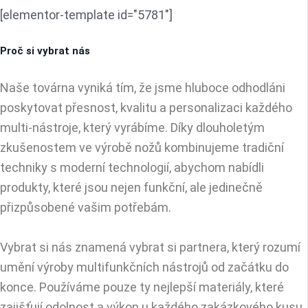
[elementor-template id="5781"]
Proč si vybrat nás
Naše továrna vyniká tím, že jsme hluboce odhodláni
poskytovat přesnost, kvalitu a personalizaci každého
multi-nástroje, který vyrábíme. Díky dlouholetým
zkušenostem ve výrobě nožů kombinujeme tradiční
techniky s moderní technologií, abychom nabídli
produkty, které jsou nejen funkční, ale jedinečně
přizpůsobené vašim potřebám.
Vybrat si nás znamená vybrat si partnera, který rozumí
umění výroby multifunkčních nástrojů od začátku do
konce. Používáme pouze ty nejlepší materiály, které
zajišťují odolnost a výkon u každého zakázkového kusu.