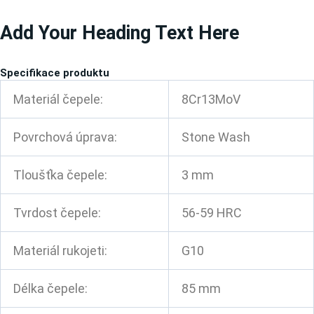
Přeskočit
Add Your Heading Text Here
na
obsah
Specifikace produktu
Materiál čepele:
8Cr13MoV
Povrchová úprava:
Stone Wash
Tloušťka čepele:
3 mm
Tvrdost čepele:
56-59 HRC
Materiál rukojeti:
G10
Délka čepele:
85 mm